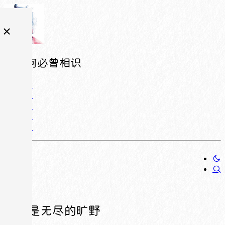
相逢何必曾相识
人生是无尽的旷野