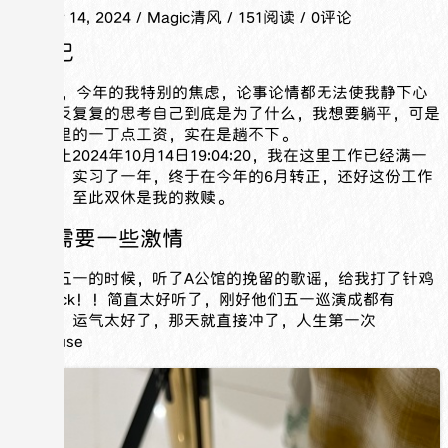
October 14, 2024
/ Magic清风 / 151阅读 / 0评论
生活记
2024年，今年的我特别的焦虑，论事论情都无法使我静下心
来，反反复复的思考自己到底是为了什么，我想要躺平，可是
看着手里的一丁点工资，实在是趟不下。
目前截止2024年10月14日19:04:20，我在这里工作已经满一
年多了，实习了一年，终于在今年的6月转正，还好这份工作
有双休，至此双休是我的救赎。
生活需要一些激情
今年快五一的时候，听了A公馆的挽留的歌谣，给我打了针鸡
血，Rock！！简直太好听了，刚好他们五一巡演成都有
场！！！运气太好了，那天就直接冲了，人生第一次
LiveHouse