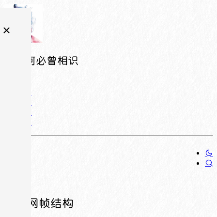
相逢何必曾相识
以太网帧结构